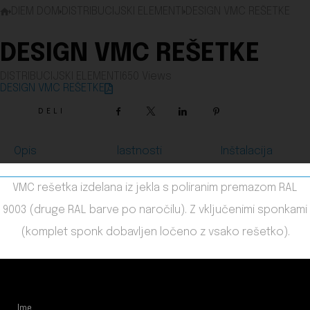
DIEM DOM
DISTRIBUCIJSKI ELEMENTI
DESIGN VMC REŠETKE
DESIGN VMC REŠETKE
DISTRIBUCIJSKI ELEMENTI
650 Views
Zaposlitev
DESIGN VMC REŠETKE
DELI
Facebook
X
LinkedIn
Pinterest
Kontakt
Opis
lastnosti
Inštalacija
VMC rešetka izdelana iz jekla s poliranim premazom RAL
9003 (druge RAL barve po naročilu). Z vključenimi sponkami
(komplet sponk dobavljen ločeno z vsako rešetko).
Ime