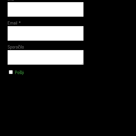
Email *
Sporočilo
Pošlji
+386 (0)1 366 66 98