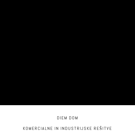
info@diem.si
Obrtniška ulica 8,
1292 Ig, Slovenija
DIEM DOM
KOMERCIALNE IN INDUSTRIJSKE REŠITVE